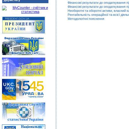
Держстату
Фінансові результати до оподаткування п
Фінансові результати до оподаткування пі
Необоротні та оборотні активи, власний к
Рентабельність операційної та всієї діяль
Методологічні пояснення