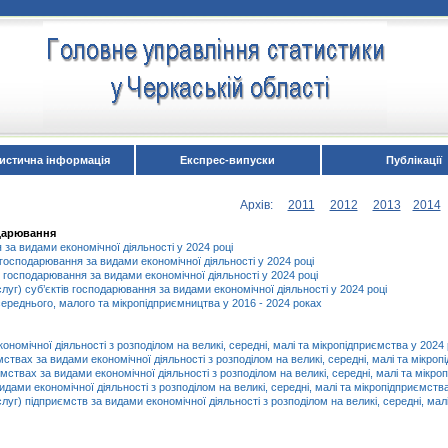
истична інформація
Експрес-випуски
Публікації
Архів:
2011
2012
2013
2014
одарювання
 за видами економічної діяльності у 2024 році
в господарювання за видами економічної діяльності у 2024 році
в господарювання за видами економічної діяльності у 2024 році
слуг) суб’єктів господарювання за видами економічної діяльності у 2024 році
 середнього, малого та мікропідприємництва у 2016 - 2024 роках
ономічної діяльності з розподілом на великі, середні, малі та мікропідприємства у 2024 
мствах за видами економічної діяльності з розподілом на великі, середні, малі та мікроп
мствах за видами економічної діяльності з розподілом на великі, середні, малі та мікро
дами економічної діяльності з розподілом на великі, середні, малі та мікропідприємства
слуг) підприємств за видами економічної діяльності з розподілом на великі, середні, мал