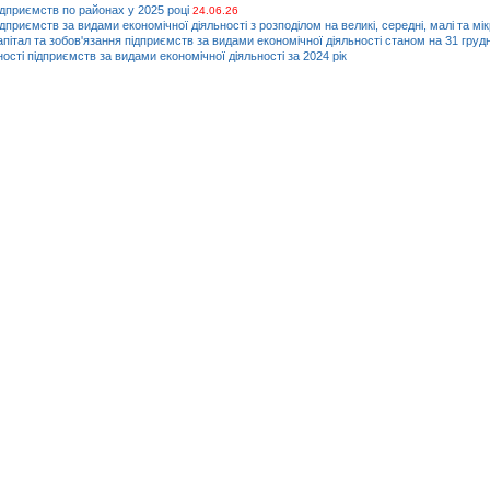
ідприємств по районах у 2025 році
24.06.26
дприємств за видами економічної діяльності з розподілом на великі, середні, малі та мі
апітал та зобов'язання підприємств за видами економічної діяльності станом на 31 груд
ності підприємств за видами економічної діяльності за 2024 рік