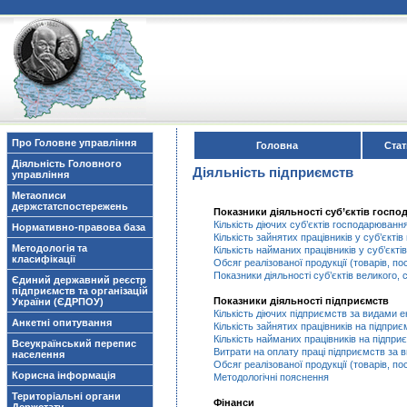
Про Головне управління
Головна
Стат
Діяльність Головного
Діяльність підприємств
управління
Метаописи
держстатспостережень
Показники діяльності суб’єктів госп
Кількість діючих суб’єктів господарювання
Нормативно-правова база
Кількість зайнятих працівників у суб’єкті
Методологія та
Кількість найманих працівників у суб’єкті
класифікації
Обсяг реалізованої продукції (товарів, по
Показники діяльності суб’єктів великого,
Єдиний державний реєстр
підприємств та організацій
Показники діяльності підприємств
України (ЄДРПОУ)
Кількість діючих підприємств за видами ек
Анкетні опитування
Кількість зайнятих працівників на підприє
Кількість найманих працівників на підприє
Всеукраїнський перепис
Витрати на оплату праці підприємств за ви
населення
Обсяг реалізованої продукції (товарів, по
Корисна інформація
Методологічні пояснення
Територіальні органи
Фінанси