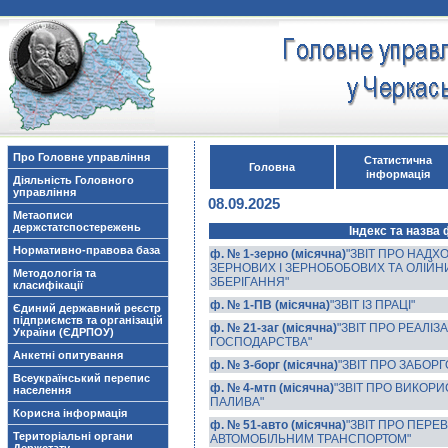
Про Головне управління
Статистична
Головна
інформація
Діяльність Головного
управління
08.09.2025
Метаописи
держстатспостережень
Індекс та назва
Нормативно-правова база
ф. № 1-зерно (місячна)
"ЗВІТ ПРО НАД
ЗЕРНОВИХ І ЗЕРНОБОБОВИХ ТА ОЛІЙН
Методологія та
ЗБЕРІГАННЯ"
класифікації
ф. № 1-ПВ (місячна)
"ЗВІТ ІЗ ПРАЦІ"
Єдиний державний реєстр
підприємств та організацій
ф. № 21-заг (місячна)
"ЗВІТ ПРО РЕАЛІЗ
України (ЄДРПОУ)
ГОСПОДАРСТВА"
Анкетні опитування
ф. № 3-борг (місячна)
"ЗВІТ ПРО ЗАБОРГ
Всеукраїнський перепис
ф. № 4-мтп (місячна)
"ЗВІТ ПРО ВИКОР
населення
ПАЛИВА"
Корисна інформація
ф. № 51-авто (місячна)
"ЗВІТ ПРО ПЕРЕ
Територіальні органи
АВТОМОБІЛЬНИМ ТРАНСПОРТОМ"