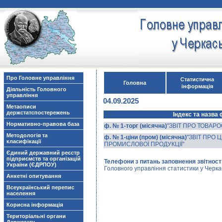
Про Головне управління
Статистична
Головна
інформація
Діяльність Головного
управління
04.09.2025
Метаописи
держстатспостережень
Індекс та назва
Нормативно-правова база
ф. № 1-торг (місячна)
"ЗВІТ ПРО ТОВАР
Методологія та
ф. № 1-ціни (пром) (місячна)
"ЗВІТ ПРО 
класифікації
ПРОМИСЛОВОЇ ПРОДУКЦІЇ"
Єдиний державний реєстр
підприємств та організацій
Телефони з питань заповнення звітності
України (ЄДРПОУ)
Головного управління статистики у Черкас
Анкетні опитування
Всеукраїнський перепис
населення
Корисна інформація
Територіальні органи