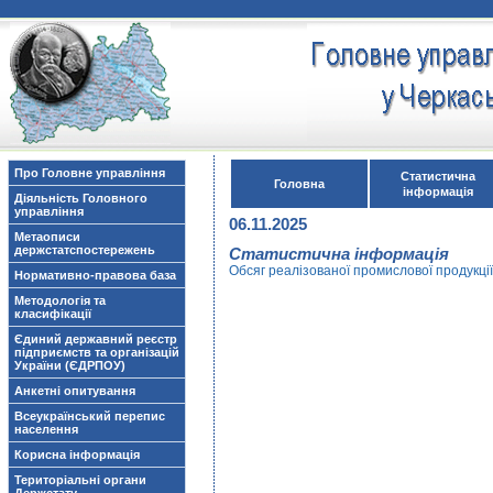
Про Головне управління
Статистична
Головна
інформація
Діяльність Головного
управління
06.11.2025
Метаописи
держстатспостережень
Статистична інформація
Обсяг реалізованої промислової продукції
Нормативно-правова база
Методологія та
класифікації
Єдиний державний реєстр
підприємств та організацій
України (ЄДРПОУ)
Анкетні опитування
Всеукраїнський перепис
населення
Корисна інформація
Територіальні органи