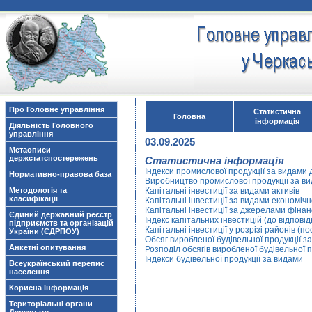
Про Головне управління
Статистична
Головна
інформація
Діяльність Головного
управління
03.09.2025
Метаописи
держстатспостережень
Статистична інформація
Індекси промислової продукції за видами 
Нормативно-правова база
Виробництво промислової продукції за в
Методологія та
Капітальні інвестиції за видами активів
класифікації
Капітальні інвестиції за видами економічн
Капітальні інвестиції за джерелами фіна
Єдиний державний реєстр
Індекс капітальних інвестицій (до відпові
підприємств та організацій
Капітальні інвестиції у розрізі районів (
України (ЄДРПОУ)
Обсяг виробленої будівельної продукції з
Анкетні опитування
Розподіл обсягів виробленої будівельної 
Індекси будівельної продукції за видами
Всеукраїнський перепис
населення
Корисна інформація
Територіальні органи