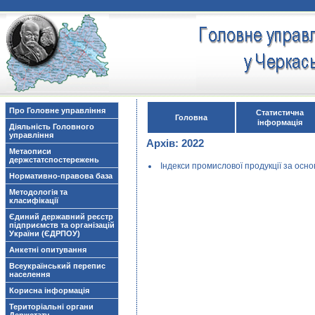
Про Головне управління
Статистична
Головна
інформація
Діяльність Головного
управління
Архів: 2022
Метаописи
держстатспостережень
Індекси промислової продукції за осно
Нормативно-правова база
Методологія та
класифікації
Єдиний державний реєстр
підприємств та організацій
України (ЄДРПОУ)
Анкетні опитування
Всеукраїнський перепис
населення
Корисна інформація
Територіальні органи